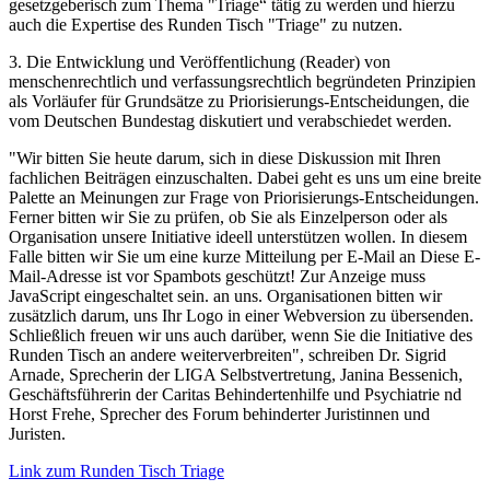
gesetzgeberisch zum Thema "Triage“ tätig zu werden und hierzu
auch die Expertise des Runden Tisch "Triage" zu nutzen.
3. Die Entwicklung und Veröffentlichung (Reader) von
menschenrechtlich und verfassungsrechtlich begründeten Prinzipien
als Vorläufer für Grundsätze zu Priorisierungs-Entscheidungen, die
vom Deutschen Bundestag diskutiert und verabschiedet werden.
"Wir bitten Sie heute darum, sich in diese Diskussion mit Ihren
fachlichen Beiträgen einzuschalten. Dabei geht es uns um eine breite
Palette an Meinungen zur Frage von Priorisierungs-Entscheidungen.
Ferner bitten wir Sie zu prüfen, ob Sie als Einzelperson oder als
Organisation unsere Initiative ideell unterstützen wollen. In diesem
Falle bitten wir Sie um eine kurze Mitteilung per E-Mail an
Diese E-
Mail-Adresse ist vor Spambots geschützt! Zur Anzeige muss
JavaScript eingeschaltet sein.
an uns. Organisationen bitten wir
zusätzlich darum, uns Ihr Logo in einer Webversion zu übersenden.
Schließlich freuen wir uns auch darüber, wenn Sie die Initiative des
Runden Tisch an andere weiterverbreiten", schreiben Dr. Sigrid
Arnade, Sprecherin der LIGA Selbstvertretung, Janina Bessenich,
Geschäftsführerin der Caritas Behindertenhilfe und Psychiatrie nd
Horst Frehe, Sprecher des Forum behinderter Juristinnen und
Juristen.
Link zum Runden Tisch Triage