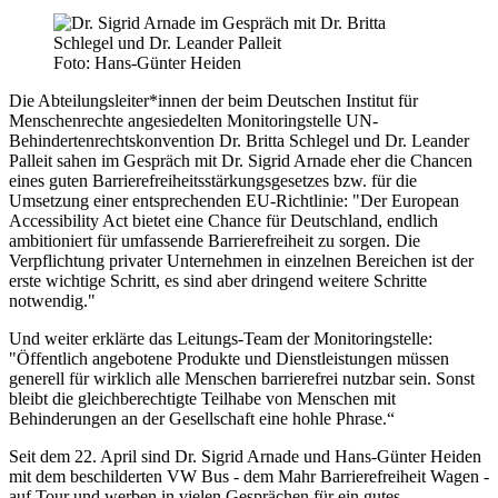
Foto: Hans-Günter Heiden
Die Abteilungsleiter*innen der beim Deutschen Institut für
Menschenrechte angesiedelten Monitoringstelle UN-
Behindertenrechtskonvention Dr. Britta Schlegel und Dr. Leander
Palleit sahen im Gespräch mit Dr. Sigrid Arnade eher die Chancen
eines guten Barrierefreiheitsstärkungsgesetzes bzw. für die
Umsetzung einer entsprechenden EU-Richtlinie: "Der European
Accessibility Act bietet eine Chance für Deutschland, endlich
ambitioniert für umfassende Barrierefreiheit zu sorgen. Die
Verpflichtung privater Unternehmen in einzelnen Bereichen ist der
erste wichtige Schritt, es sind aber dringend weitere Schritte
notwendig."
Und weiter erklärte das Leitungs-Team der Monitoringstelle:
"Öffentlich angebotene Produkte und Dienstleistungen müssen
generell für wirklich alle Menschen barrierefrei nutzbar sein. Sonst
bleibt die gleichberechtigte Teilhabe von Menschen mit
Behinderungen an der Gesellschaft eine hohle Phrase.“
Seit dem 22. April sind Dr. Sigrid Arnade und Hans-Günter Heiden
mit dem beschilderten VW Bus - dem Mahr Barrierefreiheit Wagen -
auf Tour und werben in vielen Gesprächen für ein gutes