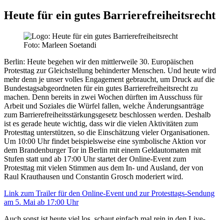
Heute für ein gutes Barrierefreiheitsrecht
Foto: Marleen Soetandi
Berlin:
Heute begehen wir den mittlerweile 30. Europäischen
Protesttag zur Gleichstellung behinderter Menschen. Und heute wird
mehr denn je unser volles Engagement gebraucht, um Druck auf die
Bundestagsabgeordneten für ein gutes Barrierefreiheitsrecht zu
machen. Denn bereits in zwei Wochen dürften im Ausschuss für
Arbeit und Soziales die Würfel fallen, welche Änderungsanträge
zum Barrierefreiheitsstärkungsgesetz beschlossen werden. Deshalb
ist es gerade heute wichtig, dass wir die vielen Aktivitäten zum
Protesttag unterstützen, so die Einschätzung vieler Organisationen.
Um 10:00 Uhr findet beispielsweise eine symbolische Aktion vor
dem Brandenburger Tor in Berlin mit einem Geldautomaten mit
Stufen statt und ab 17:00 Uhr startet der Online-Event zum
Protesttag mit vielen Stimmen aus dem In- und Ausland, der von
Raul Krauthausen und Constantin Grosch moderiert wird.
Link zum Trailer für den Online-Event und zur Protesttags-Sendung
am 5. Mai ab 17:00 Uhr
Auch sonst ist heute viel los, schaut einfach mal rein in den Live-