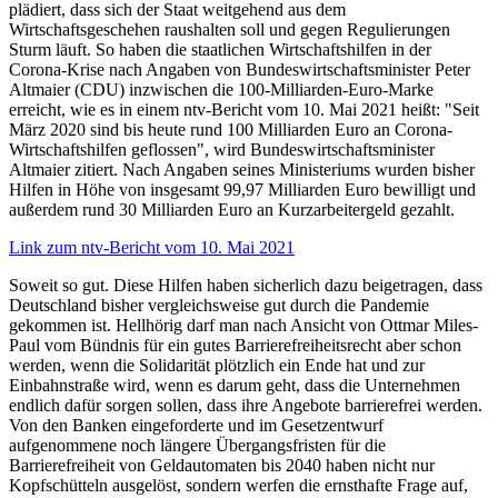
plädiert, dass sich der Staat weitgehend aus dem
Wirtschaftsgeschehen raushalten soll und gegen Regulierungen
Sturm läuft. So haben die staatlichen Wirtschaftshilfen in der
Corona-Krise nach Angaben von Bundeswirtschaftsminister Peter
Altmaier (CDU) inzwischen die 100-Milliarden-Euro-Marke
erreicht, wie es in einem ntv-Bericht vom 10. Mai 2021 heißt: "Seit
März 2020 sind bis heute rund 100 Milliarden Euro an Corona-
Wirtschaftshilfen geflossen", wird Bundeswirtschaftsminister
Altmaier zitiert. Nach Angaben seines Ministeriums wurden bisher
Hilfen in Höhe von insgesamt 99,97 Milliarden Euro bewilligt und
außerdem rund 30 Milliarden Euro an Kurzarbeitergeld gezahlt.
Link zum ntv-Bericht vom 10. Mai 2021
Soweit so gut. Diese Hilfen haben sicherlich dazu beigetragen, dass
Deutschland bisher vergleichsweise gut durch die Pandemie
gekommen ist. Hellhörig darf man nach Ansicht von Ottmar Miles-
Paul vom Bündnis für ein gutes Barrierefreiheitsrecht aber schon
werden, wenn die Solidarität plötzlich ein Ende hat und zur
Einbahnstraße wird, wenn es darum geht, dass die Unternehmen
endlich dafür sorgen sollen, dass ihre Angebote barrierefrei werden.
Von den Banken eingeforderte und im Gesetzentwurf
aufgenommene noch längere Übergangsfristen für die
Barrierefreiheit von Geldautomaten bis 2040 haben nicht nur
Kopfschütteln ausgelöst, sondern werfen die ernsthafte Frage auf,