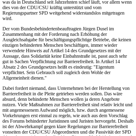
was da in Deutschland seit Jahrzehnten schief läuft, vor allem wenn
dies von der CDU/CSU kräftig unterstützt und vom
Regierungspartner SPD weitgehend widerstandslos mitgetragen
wird.
Der vom Bundesbehindertenbeauftragten Jürgen Dusel im
Zusammenhang mit der Forderung nach Erhöhung der
Ausgleichsabgabe für beschäftigungspflichtige Betriebe, die keinen
einzigen behinderten Menschen beschäftigen, immer wieder
verwendete Hinweis auf Artikel 14 des Grundgesetzes mit der
Aussage, dass Solidarität keine Einbahnstraße ist, passt auch sehr
gut in Sachen Verpflichtung zur Barrierefreiheit. In Artikel 14
Absatz 2 des Grundgesetzes heißt es eindeutig: "Eigentum
verpflichtet. Sein Gebrauch soll zugleich dem Wohle der
Allgemeinheit dienen."
Dabei fordert niemand, dass Unternehmen bei der Herstellung von
Barrierefreiheit in die Pleite getrieben werden sollen. Das wäre
absurd, denn behinderte Menschen wollen ja deren Angebote
nutzen. Viele Maßnahmen zur Barrierefreiheit sind relativ leicht und
mit angemessenem Aufwand möglich, bzw. durch angemessene
Vorkehrungen erst einmal zu regeln, wie auch aus dem Vorschlag
des Forums behinderter Juristinnen und Juristen hervorgeht. Deshalb
ist der Abwehrkampf gegen klare Regelungen zur Barrierefreiheit
vonseiten der CDU/CSU Abgeordneten und die Passivität der SPD