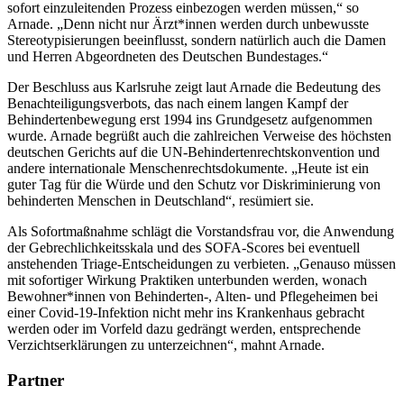
sofort einzuleitenden Prozess einbezogen werden müssen,“ so
Arnade. „Denn nicht nur Ärzt*innen werden durch unbewusste
Stereotypisierungen beeinflusst, sondern natürlich auch die Damen
und Herren Abgeordneten des Deutschen Bundestages.“
Der Beschluss aus Karlsruhe zeigt laut Arnade die Bedeutung des
Benachteiligungsverbots, das nach einem langen Kampf der
Behindertenbewegung erst 1994 ins Grundgesetz aufgenommen
wurde. Arnade begrüßt auch die zahlreichen Verweise des höchsten
deutschen Gerichts auf die UN-Behindertenrechtskonvention und
andere internationale Menschenrechtsdokumente. „Heute ist ein
guter Tag für die Würde und den Schutz vor Diskriminierung von
behinderten Menschen in Deutschland“, resümiert sie.
Als Sofortmaßnahme schlägt die Vorstandsfrau vor, die Anwendung
der Gebrechlichkeitsskala und des SOFA-Scores bei eventuell
anstehenden Triage-Entscheidungen zu verbieten. „Genauso müssen
mit sofortiger Wirkung Praktiken unterbunden werden, wonach
Bewohner*innen von Behinderten-, Alten- und Pflegeheimen bei
einer Covid-19-Infektion nicht mehr ins Krankenhaus gebracht
werden oder im Vorfeld dazu gedrängt werden, entsprechende
Verzichtserklärungen zu unterzeichnen“, mahnt Arnade.
Partner